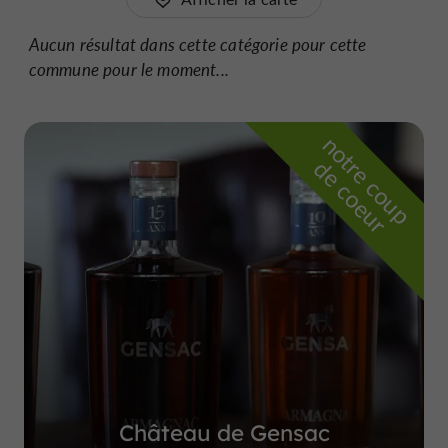
Aucun résultat dans cette catégorie pour cette
commune pour le moment...
n
o
t
e
c
o
u
p
e
c
o
e
u
r
d
r
Château de Gensac