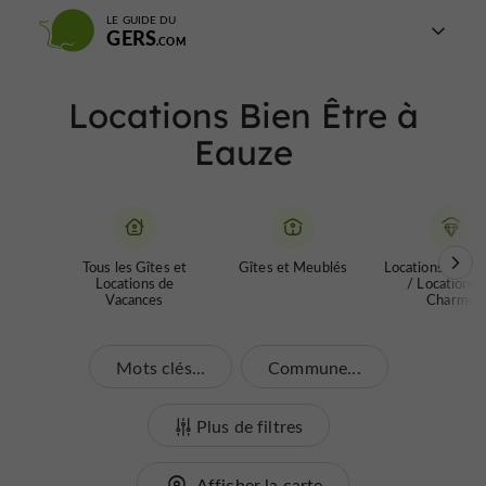
LE GUIDE DU
GERS
Locations Bien Être à
Eauze
Tous les Gîtes et
Gîtes et Meublés
Locations de Pr
Locations de
/ Locations 
Vacances
Charme
Mots clés...
Commune...
Plus de filtres
Afficher la carte