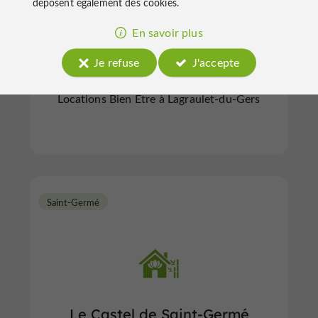
déposent également des cookies.
En savoir plus
Le Castel Pierre
Je refuse
J'accepte
Locations Bien Être à Lagraulet-du-Gers
Saint-Germé
Le Castel de Saint-Germé