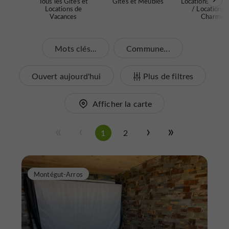
Tous les Gîtes et
Gîtes et Meublés
Locations de Pr
Locations de
/ Locations 
Vacances
Charme
Mots clés...
Commune...
Ouvert aujourd'hui
Plus de filtres
Afficher la carte
1
2
Montégut-Arros