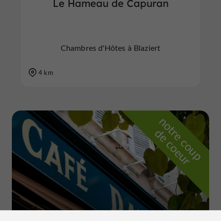
Le Hameau de Capuran
Chambres d'Hôtes à Blaziert
4 km
n
o
t
e
c
o
u
p
e
c
o
e
u
r
d
r