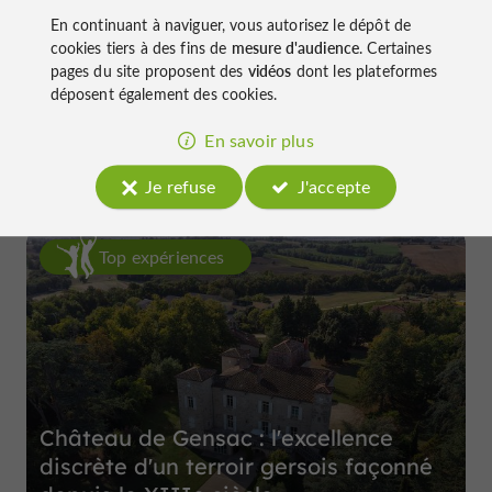
En continuant à naviguer, vous autorisez le dépôt de
cookies tiers à des fins de
mesure d'audience
. Certaines
pages du site proposent des
vidéos
dont les plateformes
Le Daroles
déposent également des cookies.
à Auch
En savoir plus
Je refuse
J'accepte
Top expériences
Château de Gensac : l'excellence
discrète d'un terroir gersois façonné