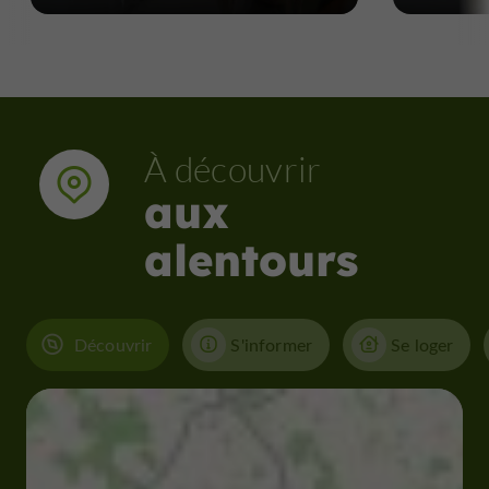
À découvrir
aux
alentours
Découvrir
S'informer
Se loger