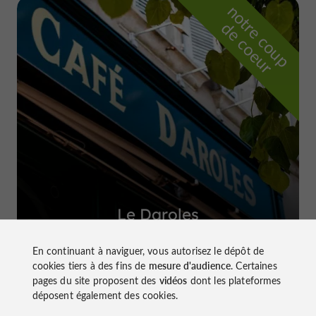
n
o
t
e
c
o
u
p
e
c
o
e
u
r
d
r
Le Daroles
à Auch
En continuant à naviguer, vous autorisez le dépôt de
cookies tiers à des fins de
mesure d'audience
. Certaines
pages du site proposent des
vidéos
dont les plateformes
déposent également des cookies.