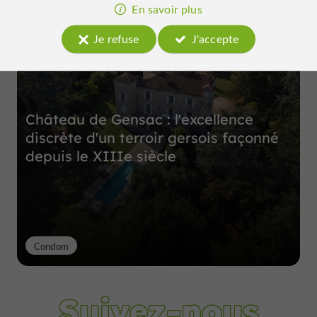
Top expériences
En savoir plus
Je refuse
J'accepte
Château de Gensac : l'excellence
discrète d'un terroir gersois façonné
depuis le XIIIe siècle
Condom
Suivez-nous