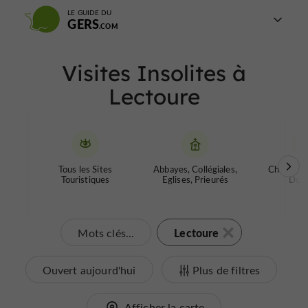
LE GUIDE DU
GERS
Visites Insolites à
Lectoure
Tous les Sites
Abbayes, Collégiales,
Chateaux 
Touristiques
Eglises, Prieurés
Donj
Lectoure
Mots clés...
Ouvert aujourd'hui
Plus de filtres
Afficher la carte