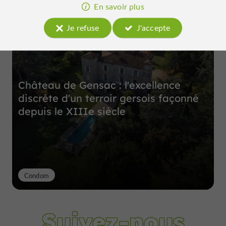
Top expériences
En savoir plus
Je refuse
J'accepte
Château de Gensac : l'excellence
discrète d'un terroir gersois façonné
depuis le XIIIe siècle
Condom
Suivez-nous