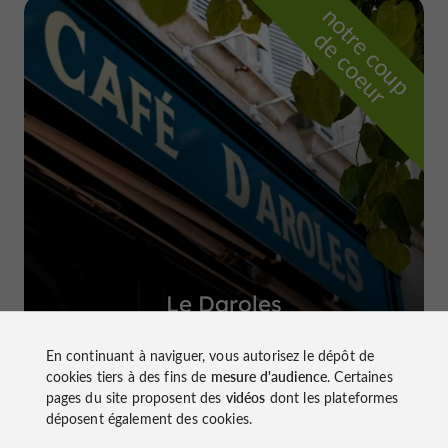
n
o
t
e
c
o
u
p
e
c
o
e
u
r
d
r
Le Daroles
à Auch
En continuant à naviguer, vous autorisez le dépôt de
cookies tiers à des fins de
mesure d'audience
. Certaines
pages du site proposent des
vidéos
dont les plateformes
déposent également des cookies.