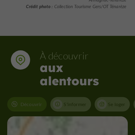
Crédit photo :
Collection Tourisme Gers/OT Ténarèze
À découvrir
aux
alentours
Découvrir
S'informer
Se loger