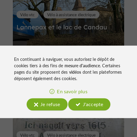
Vélo vtc
Vélo à assistance électrique
Lannepax et le lac de Candau
En continuant à naviguer, vous autorisez le dépôt de
cookies tiers à des fins de
mesure d'audience
. Certaines
pages du site proposent des
vidéos
dont les plateformes
43,6 km
Lupiac
déposent également des cookies.
En savoir plus
Je refuse
J'accepte
Vélo vtc
Vélo à assistance électrique