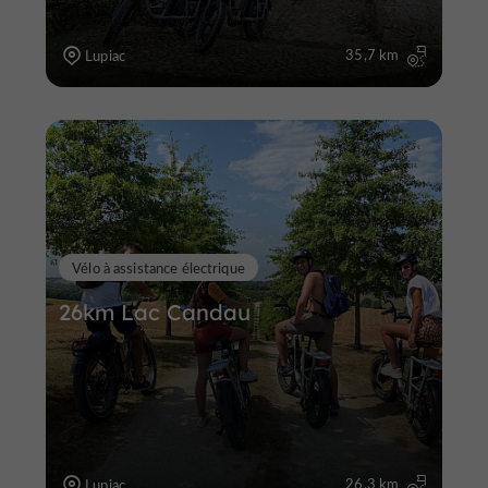
35,7 km
Lupiac
Vélo à assistance électrique
26km Lac Candau
26,3 km
Lupiac