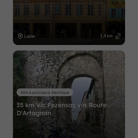
1,4 km
Lupiac
Vélo à assistance électrique
35 km Vic Fezensac via Route
D'Artagnan