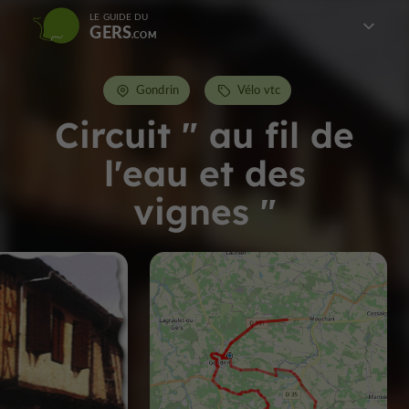
LE GUIDE DU
GERS
Gondrin
Vélo vtc
Circuit " au fil de
l'eau et des
vignes "