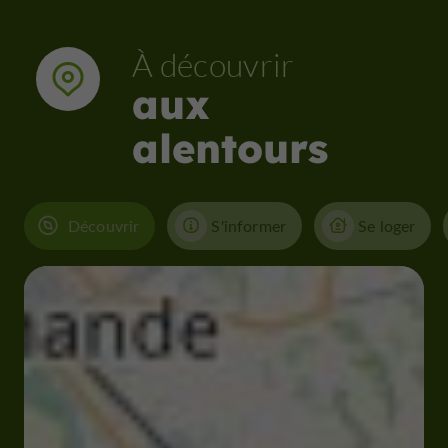
À découvrir
aux
alentours
Découvrir
S'informer
Se loger