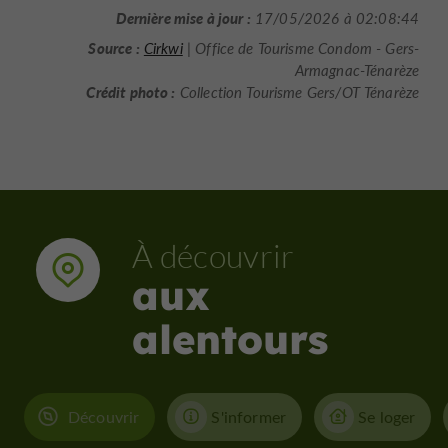
Dernière mise à jour :
17/05/2026 à 02:08:44
Source :
Cirkwi
| Office de Tourisme Condom - Gers-
Armagnac-Ténarèze
Crédit photo :
Collection Tourisme Gers/OT Ténarèze
À découvrir
aux
alentours
Découvrir
S'informer
Se loger