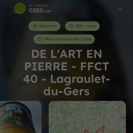
LE GUIDE DU
GERS
Beaumont
Vélo / route
Vélo à assistance électrique
DE L'ART EN
PIERRE - FFCT
40 - Lagraulet-
du-Gers