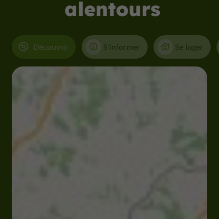
alentours
Découvrir
S'informer
Se loger