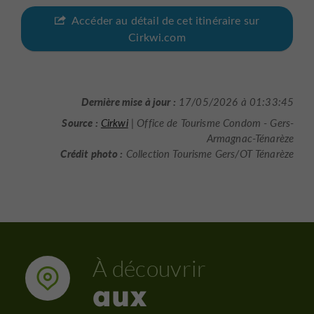
Accéder au détail de cet itinéraire sur
Cirkwi.com
Dernière mise à jour :
17/05/2026 à 01:33:45
Source :
Cirkwi
| Office de Tourisme Condom - Gers-
Armagnac-Ténarèze
Crédit photo :
Collection Tourisme Gers/OT Ténarèze
À découvrir
aux