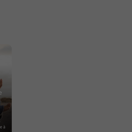
e
s
e à