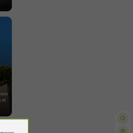
ésors
s et
e
mesure