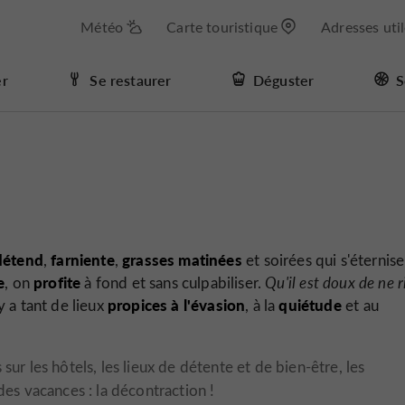
Météo
Carte touristique
Adresses uti
er
Se restaurer
Déguster
S
détend
farniente
grasses matinées
,
,
et soirées qui s'éternis
e
profite
, on
à fond et sans culpabiliser.
Qu'il est doux de ne r
propices à l'évasion
quiétude
 y a tant de lieux
, à la
et au
sur les hôtels, les lieux de détente et de bien-être, les
des vacances : la décontraction !