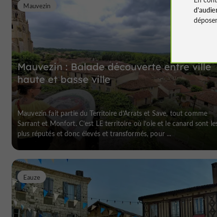
Mauvezin
d'audie
déposen
Mauvezin : Balade découverte entre ville
haute et basse ville
Mauvezin fait partie du Territoire d’Arrats et Save, tout comme
Sarrant et Monfort. C’est LE territoire où l’oie et le canard sont le
plus réputés et donc élevés et transformés, pour ...
Eauze