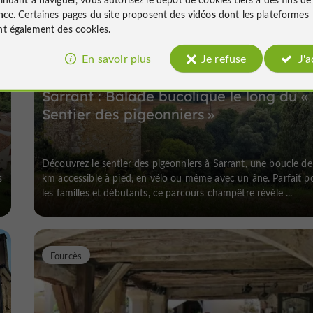
Sarrant
nce
. Certaines pages du site proposent des
vidéos
dont les plateformes
t également des cookies.
En savoir plus
Je refuse
J'
Sarrant : Balade bucolique le long du «
Sentier des pigeonniers »
Découvrez le sentier des pigeonniers à Sarrant, une boucle de
s
km accessible à pied, en vélo ou même avec un âne. Parfait p
les familles et débutants, ce parcours champêtre révèle ...
Fourcès