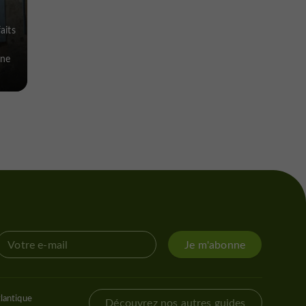
aits
une
Je m'abonne
lantique
Découvrez nos autres guides