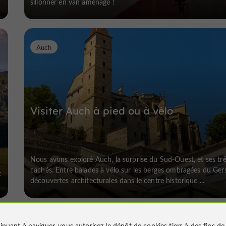
sillonner en van aménagé !
Auch
-
Visiter Auch à pied ou à vélo
Nous avons exploré Auch, la surprise du Sud-Ouest, et ses tr
cachés. Entre balades à vélo sur les berges ombragées du Ger
t
découvertes architecturales dans le centre historique ...
inuant à naviguer, vous autorisez le dépôt de cookies tiers à des fins d