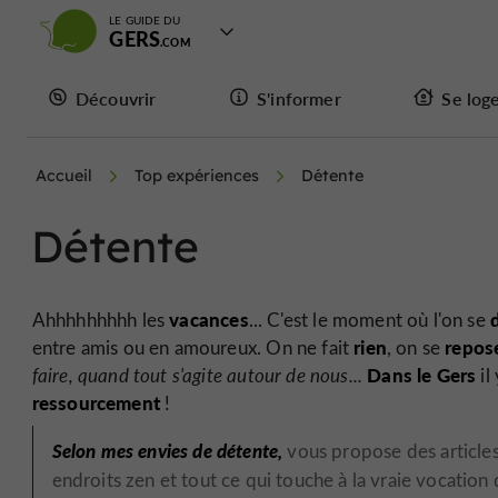
LE GUIDE DU
GERS
Découvrir
S'informer
Se log
Accueil
Top expériences
Détente
Détente
vacances
Ahhhhhhhhh les
... C'est le moment où l'on se
rien
repos
entre amis ou en amoureux. On ne fait
, on se
Dans le Gers
faire, quand tout s'agite autour de nous...
il
ressourcement
!
Selon mes envies de détente,
vous propose des articles 
endroits zen et tout ce qui touche à la vraie vocation 