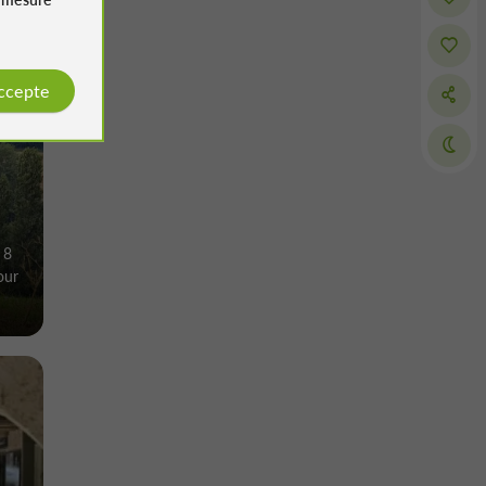
accepte
 8
our