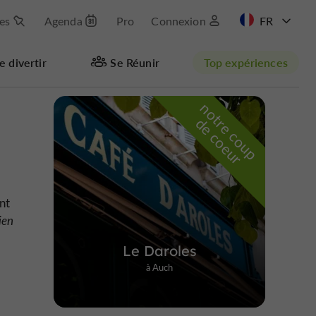
les
Agenda
Pro
Connexion
EN
e divertir
Se Réunir
Top expériences
n
o
t
e
c
o
u
p
e
c
o
e
u
r
d
r
ent
ien
Le Daroles
à Auch