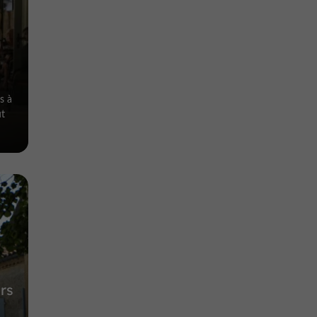
s à
ut
rs