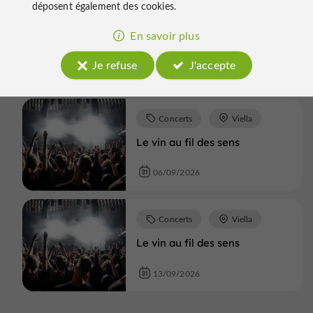
déposent également des cookies.
Tieste-Uragnoux
En savoir plus
Soirée Rock Tapas
Je refuse
J'accepte
05/09/2026
Concerts
Viella
Le vin au fil des sens
06/09/2026
Concerts
Viella
Le vin au fil des sens
13/09/2026