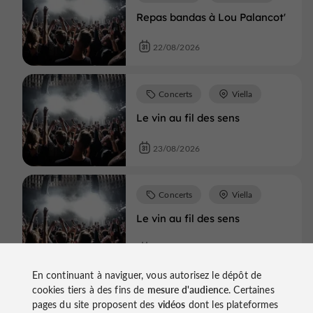
Repas bandas à Lou Palancot'
22/08/2026
Concerts
Viella
Le vin au fil des sens
23/08/2026
Concerts
Viella
Le vin au fil des sens
30/08/2026
En continuant à naviguer, vous autorisez le dépôt de
cookies tiers à des fins de
mesure d'audience
. Certaines
pages du site proposent des
vidéos
dont les plateformes
Concerts