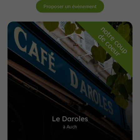
Proposer un évènement
n
o
t
e
c
o
u
p
e
c
o
e
u
r
d
r
Le Daroles
à Auch