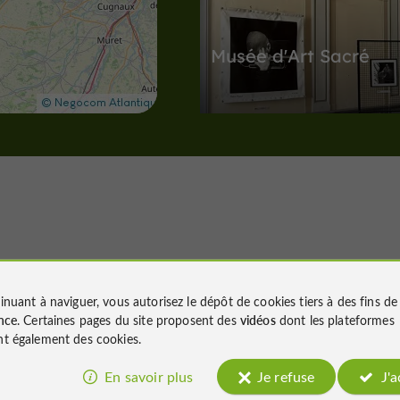
Musée d'Art Sacré
Musées / Patrimoine à Lectoure
1,9 km
V
illes, Villages et Bastides
Nous avons testé
inuant à naviguer, vous autorisez le dépôt de cookies tiers à des fins d
pour vous
nce
. Certaines pages du site proposent des
vidéos
dont les plateformes
t également des cookies.
Lectoure
En savoir plus
Je refuse
J'