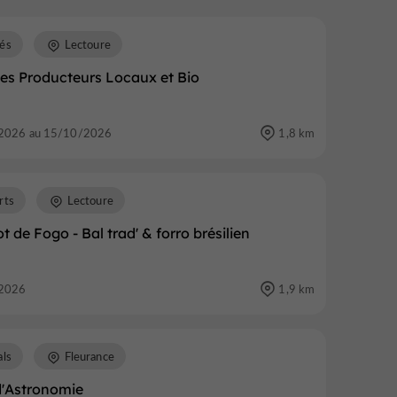
és
Lectoure
es Producteurs Locaux et Bio
2026 au 15/10/2026
1,8 km
rts
Lectoure
t de Fogo - Bal trad' & forro brésilien
2026
1,9 km
als
Fleurance
d'Astronomie