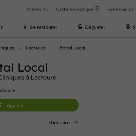
Météo
Carte touristique
Adresses uti
er
Se restaurer
Déguster
S
iniques
Lectoure
Hôpital Local
tal Local
Cliniques à Lectoure
ectoure
Appeler
Itinéraire