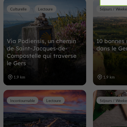
Culturelle
Lectoure
Séjours / Week
Via Podiensis, un chemin
10 bonnes r
de Saint-Jacques-de-
dans le Ge
Compostelle qui traverse
le Gers
1,9 km
1,9 km
Incontournable
Lectoure
Séjours / Week