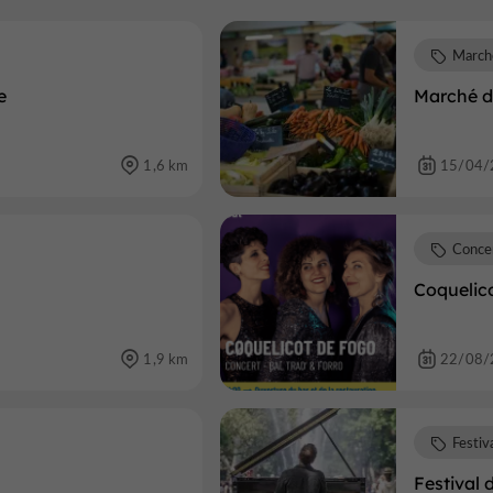
March
e
Marché d
1,6 km
15/04/
Conce
Coquelico
1,9 km
22/08/
Festiv
Festival 