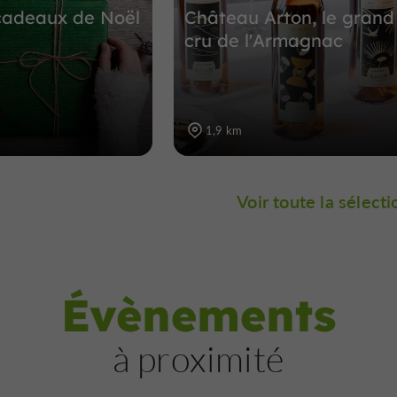
cadeaux de Noël
Château Arton, le grand
cru de l'Armagnac
1,9 km
Voir toute la sélecti
Évènements
à proximité