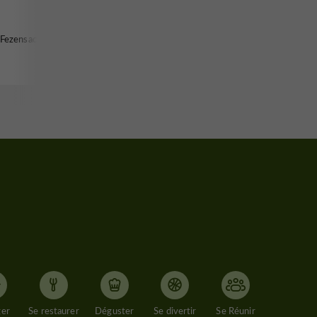
-Fezensac
ger
Se restaurer
Déguster
Se divertir
Se Réunir