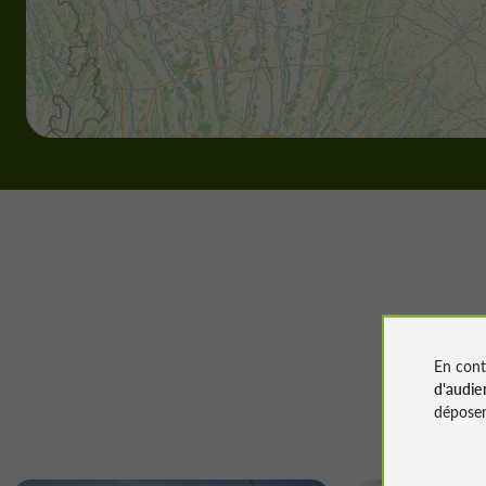
En cont
d'audie
déposen