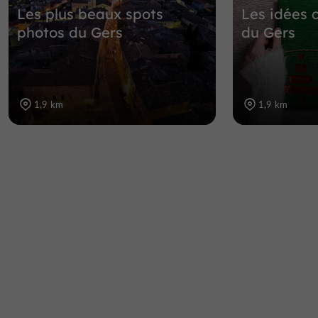
Les plus beaux spots
Les idées 
photos du Gers
du Gers
1,9 km
1,9 km