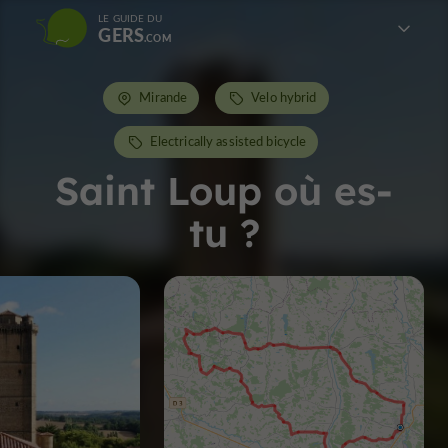
LE GUIDE DU
GERS
Mirande
Velo hybrid
Electrically assisted bicycle
Saint Loup où es-
tu ?