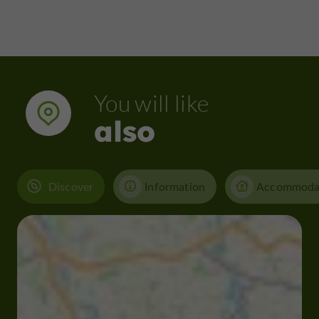
You will like
also
Discover
Information
Accommoda