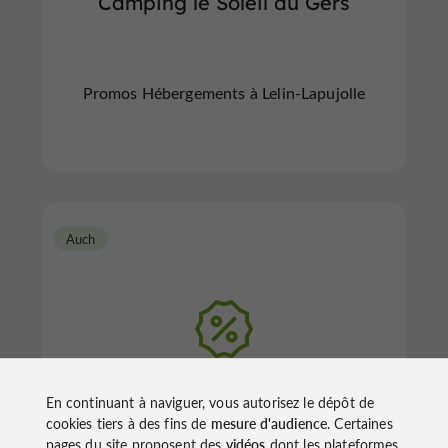
Camping le Soleil du Gers
Promos Hébergements à Lelin-Lapujolle
Auch
Domaine le Castagné
En continuant à naviguer, vous autorisez le dépôt de
cookies tiers à des fins de
mesure d'audience
. Certaines
pages du site proposent des
vidéos
dont les plateformes