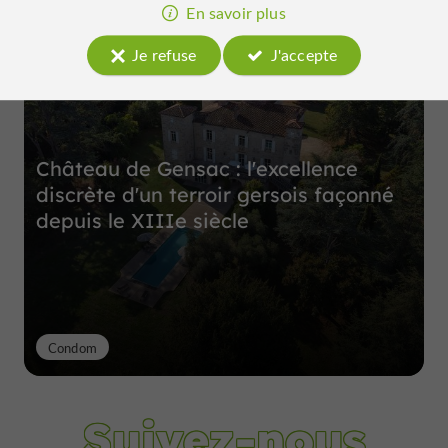
Top expériences
En savoir plus
Je refuse
J'accepte
Château de Gensac : l'excellence
discrète d'un terroir gersois façonné
depuis le XIIIe siècle
Condom
Suivez-nous