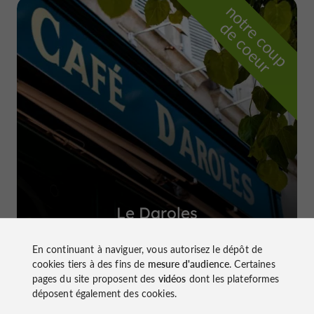
n
o
t
e
c
o
u
p
e
c
o
e
u
r
d
r
Le Daroles
à Auch
En continuant à naviguer, vous autorisez le dépôt de
cookies tiers à des fins de
mesure d'audience
. Certaines
pages du site proposent des
vidéos
dont les plateformes
déposent également des cookies.