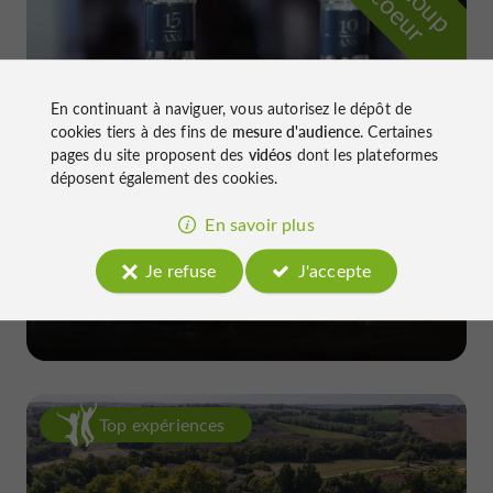
r
d
r
En continuant à naviguer, vous autorisez le dépôt de
cookies tiers à des fins de
mesure d'audience
. Certaines
pages du site proposent des
vidéos
dont les plateformes
déposent également des cookies.
En savoir plus
Château de Gensac
Je refuse
J'accepte
à Condom
Top expériences