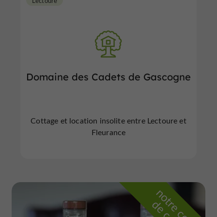
Lectoure
Domaine des Cadets de Gascogne
Cottage et location insolite entre Lectoure et
Fleurance
n
o
t
e
c
o
u
p
e
c
o
e
u