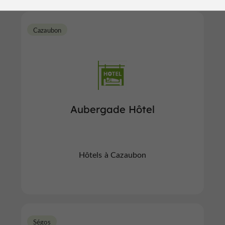
Cazaubon
Aubergade Hôtel
Hôtels à Cazaubon
Ségos