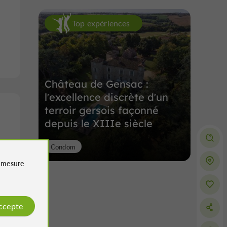
Top expériences
Château de Gensac :
l'excellence discrète d'un
terroir gersois façonné
depuis le XIIIe siècle
Condom
e
mesure
accepte