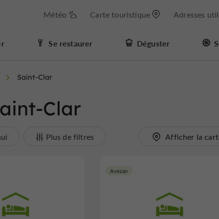
Météo
Carte touristique
Adresses uti
er
Se restaurer
Déguster
S
Saint-Clar
aint-Clar
hui
Plus de filtres
Afficher la car
Avezan