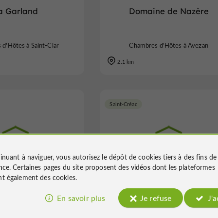
a Garland
Domaine de Nazère
d'Hôtes à Saint-Clar
Chambres d'Hôtes à Avezan
2.1 km
Saint-Créac
inuant à naviguer, vous autorisez le dépôt de cookies tiers à des fins d
ne de Magnas
Le Lézard Bleu
nce
. Certaines pages du site proposent des
vidéos
dont les plateformes
t également des cookies.
En savoir plus
Je refuse
J'
s d'Hôtes à Magnas
Chambres d'Hôtes à Saint-Créac
4.1 km