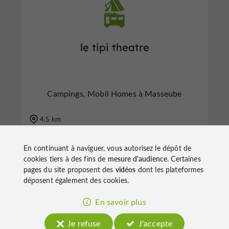
le tipi theatre
Campings, Mobil Homes à Masseube
4.5 km
En continuant à naviguer, vous autorisez le dépôt de
cookies tiers à des fins de
mesure d'audience
. Certaines
n
o
t
e
c
o
u
p
e
c
o
e
u
pages du site proposent des
vidéos
dont les plateformes
r
d
r
déposent également des cookies.
En savoir plus
Je refuse
J'accepte