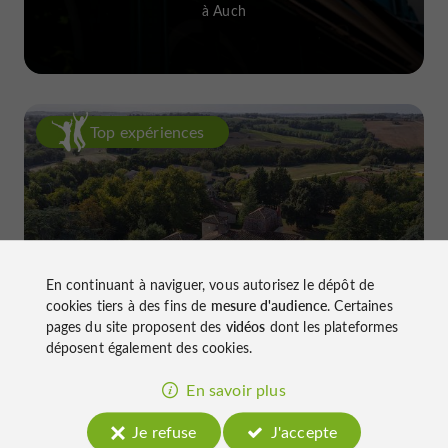
à Auch
Top expériences
En continuant à naviguer, vous autorisez le dépôt de
Château de Gensac : l'excellence
cookies tiers à des fins de
mesure d'audience
. Certaines
discrète d'un terroir gersois façonné
pages du site proposent des
vidéos
dont les plateformes
depuis le XIIIe siècle
déposent également des cookies.
En savoir plus
Je refuse
J'accepte