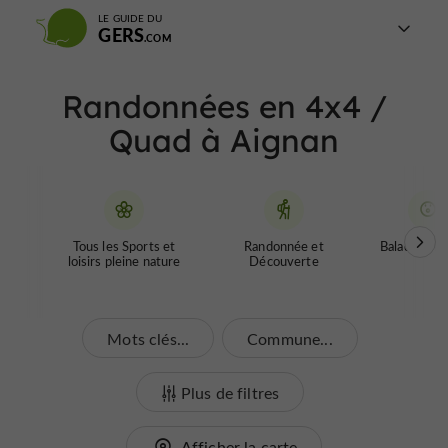
LE GUIDE DU
GERS
Randonnées en 4x4 /
Quad à Aignan
Tous les Sports et
Randonnée et
Balades inso
loisirs pleine nature
Découverte
Mots clés...
Commune...
Plus de filtres
Afficher la carte