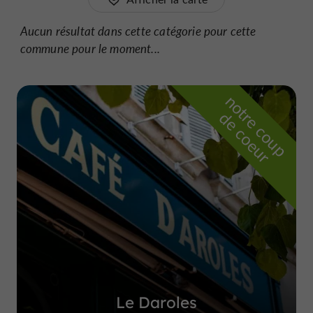
Aucun résultat dans cette catégorie pour cette
commune pour le moment...
n
o
t
e
c
o
u
p
e
c
o
e
u
r
d
r
Le Daroles