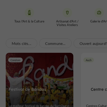
Tous l'Art & la Culture
Artisanat d'Art /
Galerie d'Ar
Visites Ateliers
Mots clés...
Commune...
Ouvert aujourd'
Condom
Auch
Festival de Bandas
Centre c
Le meilleur festival de bandas du Sud-Ouest
Centres Culture