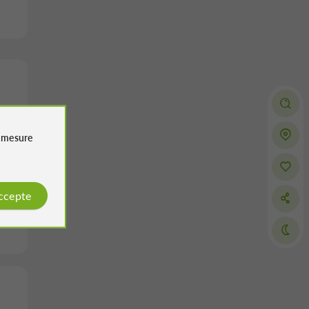
e
mesure
accepte
s de