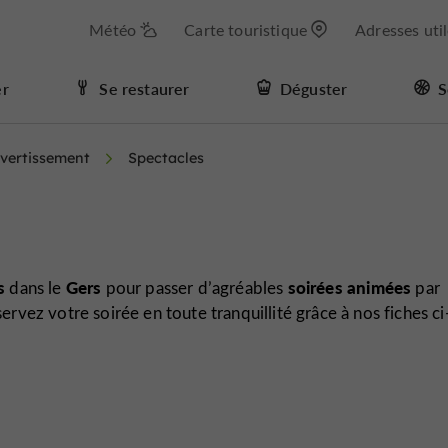
Météo
Carte touristique
Adresses uti
er
Se restaurer
Déguster
S
ivertissement
Spectacles
s
Gers
soirées animées
dans le
pour passer d’agréables
par
rvez votre soirée en toute tranquillité grâce à nos fiches ci