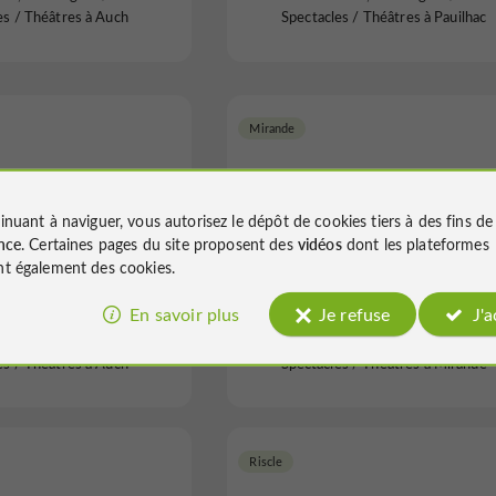
es / Théâtres à Auch
Spectacles / Théâtres à Pauilhac
Mirande
inuant à naviguer, vous autorisez le dépôt de cookies tiers à des fins d
nce
. Certaines pages du site proposent des
vidéos
dont les plateformes
Le Cri'art
Salle André Beaudran
t également des cookies.
En savoir plus
Je refuse
J'
ls, de Congrés / Salles de
Centres Culturels, de Congrés / Salle
es / Théâtres à Auch
Spectacles / Théâtres à Mirande
Riscle