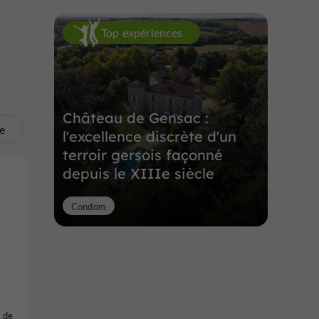
Top expériences
Château de Gensac :
te
l'excellence discrète d'un
terroir gersois façonné
depuis le XIIIe siècle
Condom
s de