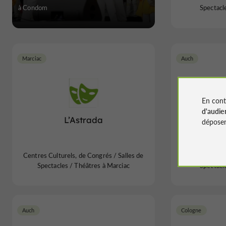
à Condom
Spectacl
Marciac
Auch
En cont
d'audie
L’Astrada
déposen
Centres Culturels, de Congrés / Salles de
Centres Culture
Spectacles / Théâtres à Marciac
Spectacl
Auch
Cologne