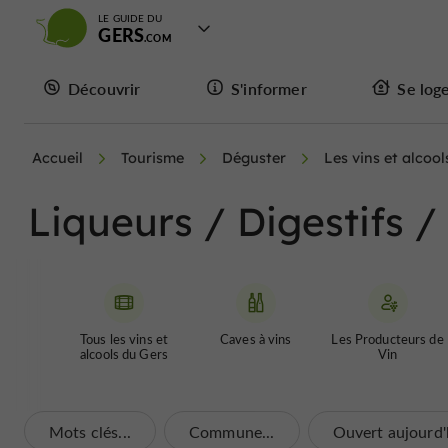
LE GUIDE DU
GERS
Découvrir
S'informer
Se log
Accueil
Tourisme
Déguster
Les vins et alcool
Liqueurs / Digestifs 
Tous les vins et
Caves à vins
Les Producteurs de
alcools du Gers
Vin
Mots clés...
Commune...
Ouvert aujourd'