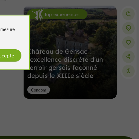
Top expériences
e
mesure
Château de Gensac :
accepte
l'excellence discrète d'un
terroir gersois façonné
depuis le XIIIe siècle
Condom