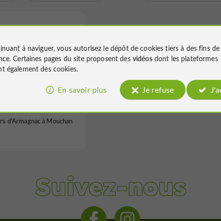
inuant à naviguer, vous autorisez le dépôt de cookies tiers à des fins d
nce
. Certaines pages du site proposent des
vidéos
dont les plateformes
t également des cookies.
ine Séailles
En savoir plus
Je refuse
J'
rs d'Armagnac à Mouchan
Suivez-nous