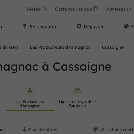
Météo
Carte touristique
Adresses uti
er
Se restaurer
Déguster
S
s du Gers
Les Producteurs d'Armagnac
Cassaigne
magnac à Cassaigne
Les Producteurs
Liqueurs / Digestifs /
d'Armagnac
Eau de vie
hui
Plus de filtres
Afficher la car