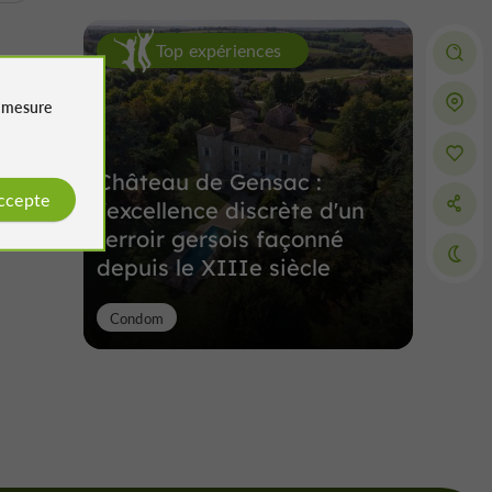
Top expériences
e
mesure
Château de Gensac :
accepte
l'excellence discrète d'un
terroir gersois façonné
depuis le XIIIe siècle
Condom