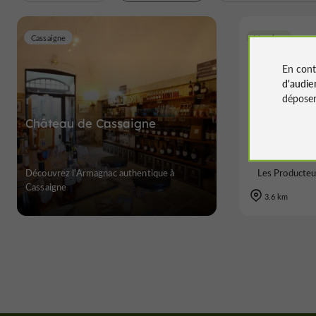
Cassaigne
Mouchan
En cont
d'audie
déposen
Château de Cassaigne
Doma
Découvrez l'Armagnac authentique à
Les Producteu
Cassaigne
3.6 km