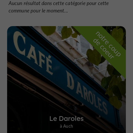
Aucun résultat dans cette catégorie pour cette
commune pour le moment...
n
o
t
e
c
o
u
p
e
c
o
e
u
r
d
r
Le Daroles
à Auch