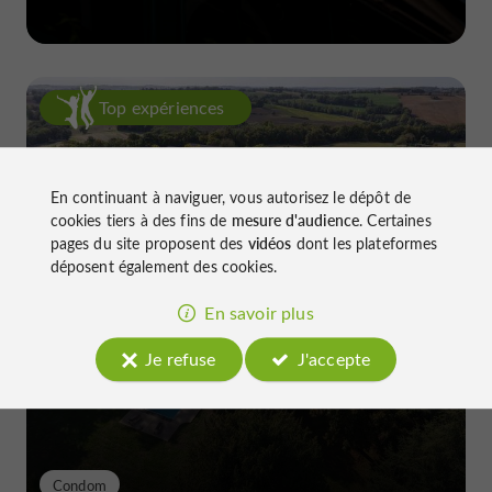
Top expériences
En continuant à naviguer, vous autorisez le dépôt de
cookies tiers à des fins de
mesure d'audience
. Certaines
pages du site proposent des
vidéos
dont les plateformes
déposent également des cookies.
Château de Gensac : l'excellence
En savoir plus
discrète d'un terroir gersois façonné
depuis le XIIIe siècle
Je refuse
J'accepte
Condom