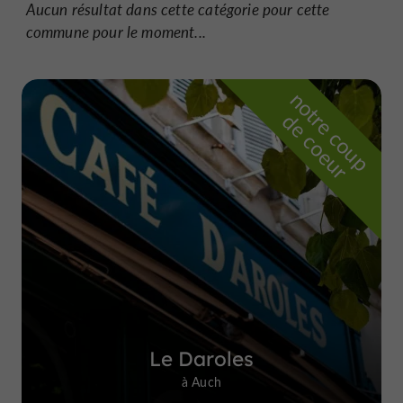
Aucun résultat dans cette catégorie pour cette
commune pour le moment...
n
o
t
e
c
o
u
p
e
c
o
e
u
r
d
r
Le Daroles
à Auch