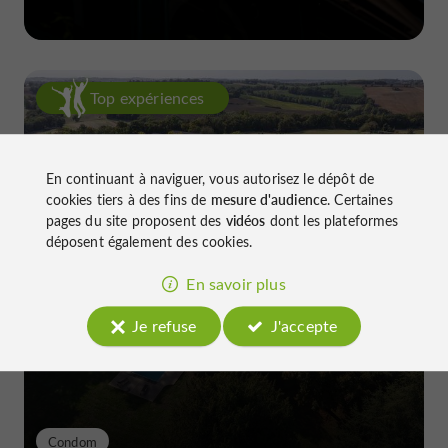
Top expériences
En continuant à naviguer, vous autorisez le dépôt de
cookies tiers à des fins de
mesure d'audience
. Certaines
pages du site proposent des
vidéos
dont les plateformes
déposent également des cookies.
Château de Gensac : l'excellence
En savoir plus
discrète d'un terroir gersois façonné
depuis le XIIIe siècle
Je refuse
J'accepte
Condom