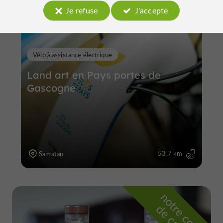
Je refuse
J'accepte
Vélo à assistance électrique
Land art en Pays portes de
Gascogne
53,7 km
Samatan
n
o
t
e
c
o
u
p
e
c
o
e
u
r
d
r