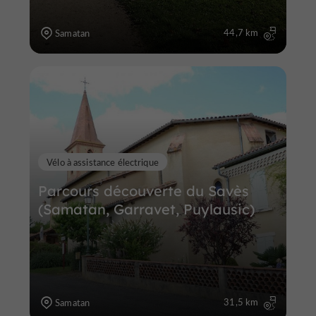
44,7 km
Samatan
Vélo à assistance électrique
Parcours découverte du Savès
(Samatan, Garravet, Puylausic)
31,5 km
Samatan