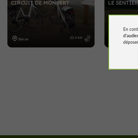
CIRCUIT DE MONBERT
LE SENTIE
En cont
d'audie
22,4 km
Barran
Barran
déposen