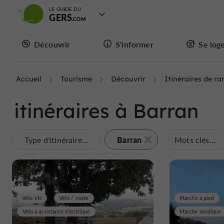
LE GUIDE DU
GERS
Découvrir
S'informer
Se log
Accueil
Tourisme
Découvrir
Itinéraires de r
itinéraires à Barran
Barran
Type d'itinéraire...
Mots clés...
Vélo vtc
Vélo / route
Marche à pied
Vélo à assistance électrique
Marche nordique