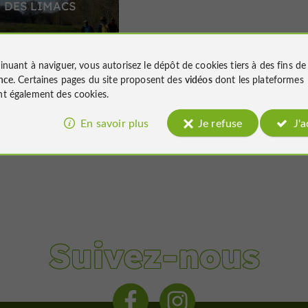
R DES LIMACS
inuant à naviguer, vous autorisez le dépôt de cookies tiers à des fins d
nce
. Certaines pages du site proposent des
vidéos
dont les plateformes
15,0 km
t également des cookies.
En savoir plus
Je refuse
J'
Suivez-nous