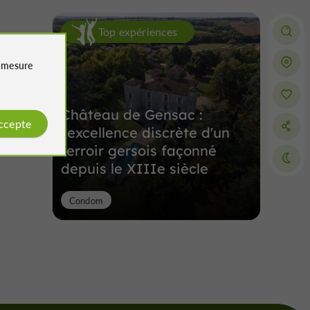
Top expériences
e
mesure
Château de Gensac :
accepte
l'excellence discrète d'un
terroir gersois façonné
depuis le XIIIe siècle
Condom