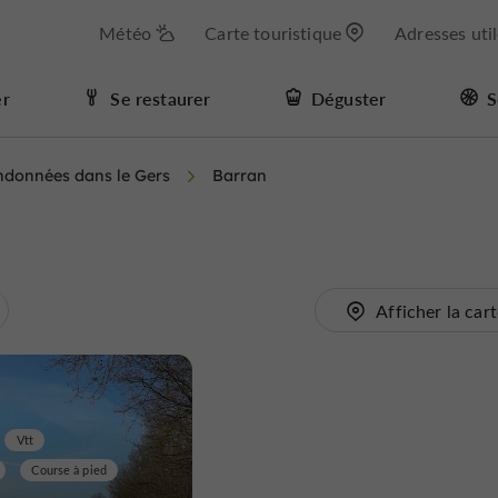
Météo
Carte touristique
Adresses uti
er
Se restaurer
Déguster
S
andonnées dans le Gers
Barran
Afficher la car
Vtt
Course à pied