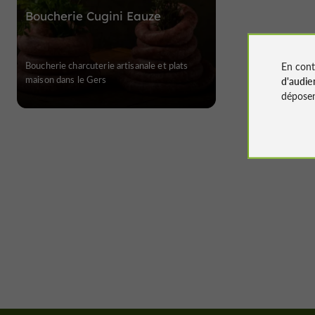
Boucherie Cugini Eauze
Boucherie charcuterie artisanale et plats
En cont
maison dans le Gers
d'audie
déposen