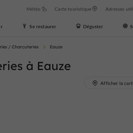
Météo
Carte touristique
Adresses uti
er
Se restaurer
Déguster
S
ies / Charcuteries
Eauze
ries à Eauze
Afficher la car