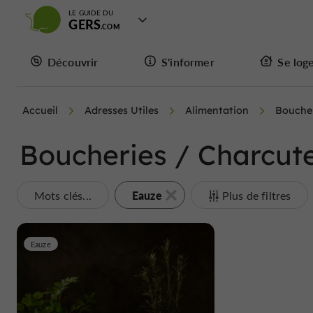
LE GUIDE DU
GERS
Découvrir
S'informer
Se log
Accueil
Adresses Utiles
Alimentation
Boucher
Boucheries / Charcute
Eauze
Mots clés...
Plus de filtres
Eauze