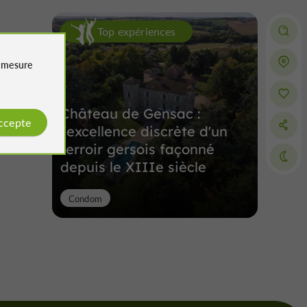
Top expériences
e
mesure
Château de Gensac :
accepte
l'excellence discrète d'un
terroir gersois façonné
depuis le XIIIe siècle
Condom