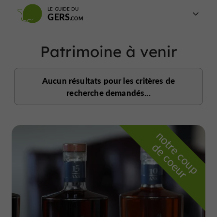
LE GUIDE DU
GERS
Patrimoine à venir
Aucun résultats pour les critères de
recherche demandés...
n
o
t
e
c
o
u
p
e
c
o
e
u
r
d
r