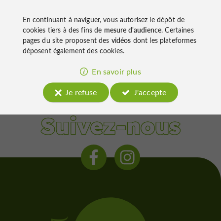
discrète d'un terroir gersois façonné
depuis le XIIIe siècle
En continuant à naviguer, vous autorisez le dépôt de
cookies tiers à des fins de
mesure d'audience
. Certaines
pages du site proposent des
vidéos
dont les plateformes
déposent également des cookies.
En savoir plus
Condom
Je refuse
J'accepte
Suivez-nous