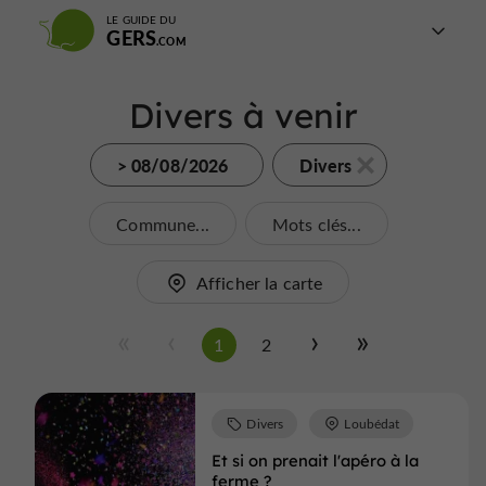
LE GUIDE DU
GERS
Divers à venir
> 08/08/2026
Divers
Commune...
Mots clés...
Afficher la carte
1
2
Divers
Loubédat
Et si on prenait l'apéro à la
ferme ?