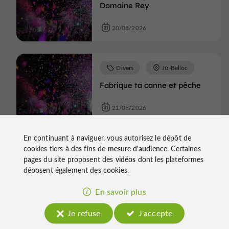
Domaine Rey
20/08/2026
Divers
Jû-Belloc
Fabrique ta canne et pêche
21/08/2026
En continuant à naviguer, vous autorisez le dépôt de
Divers
Jû-Belloc
cookies tiers à des fins de
mesure d'audience
. Certaines
pages du site proposent des
vidéos
dont les plateformes
L'Adour en canoë-kayak
déposent également des cookies.
26/08/2026
En savoir plus
Je refuse
J'accepte
Divers
Marciac