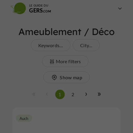
LE GUIDE DU
GERS
Ameublement / Déco
Keywords...
City...
More filters
Show map
1
2
Auch