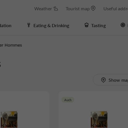
Weather
Tourist map
Useful addr
ation
Eating & Drinking
Tasting
ter Hommes
s
Show ma
Auch