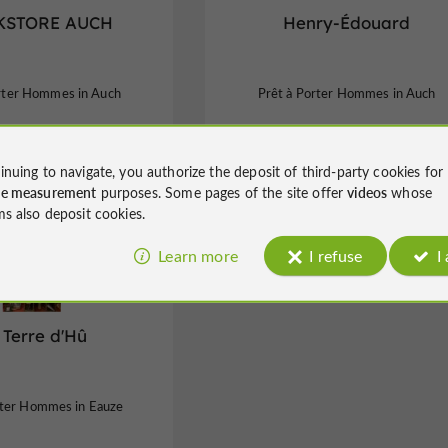
KSTORE AUCH
Henry-Édouard
orter Hommes in Auch
Prêt à Porter Hommes in Auch
inuing to navigate, you authorize the deposit of third-party cookies for
ce measurement
purposes. Some pages of the site offer
videos
whose
ms also deposit cookies.
Learn more
I refuse
I
 Terre d'Hû
rter Hommes in Eauze