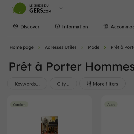
LE GUIDE DU
GERS
Discover
Information
Accommod
Home page
Adresses Utiles
Mode
Prêt à Por
Prêt à Porter Homme
Keywords...
City...
More filters
Condom
Auch