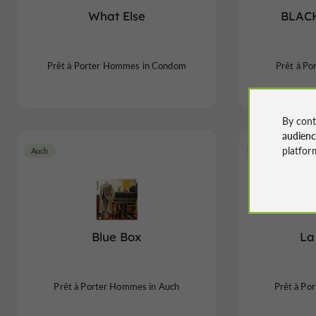
What Else
BLAC
Prêt à Porter Hommes in Condom
Prêt à P
By cont
audien
platfor
Auch
Eauze
Blue Box
La
Prêt à Porter Hommes in Auch
Prêt à Po