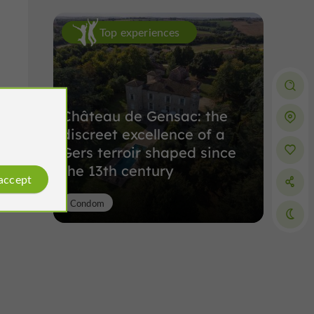
Top experiences
Château de Gensac: the
discreet excellence of a
Gers terroir shaped since
the 13th century
 accept
Condom